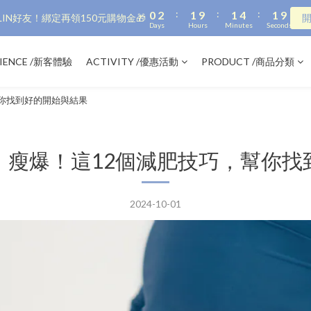
9
:
:
:
0
2
1
9
1
4
1
8
IN好友！綁定再領150元購物金🎁
Days
Hours
Minutes
Seconds
1
0
8
0
3
0
7
0
7
2
6
6
1
5
RIENCE /新客體驗
ACTIVITY /優惠活動
PRODUCT /商品分類
5
0
4
4
3
你找到好的開始與結果
3
2
2
1
1
0
0
】瘦爆！這12個減肥技巧，幫你找
2024-10-01