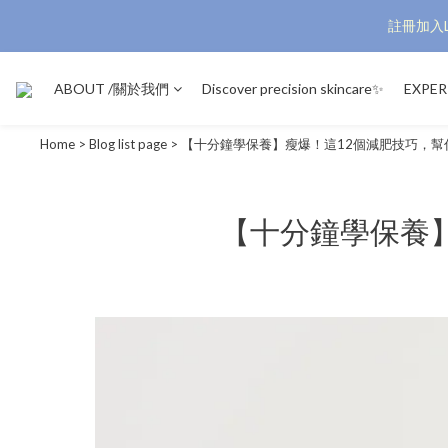
註冊加入L
ABOUT /關於我們
Discover precision skincare✨
EXPE
Home
>
Blog list page
>
【十分鐘學保養】瘦爆！這12個減肥技巧，幫
【十分鐘學保養