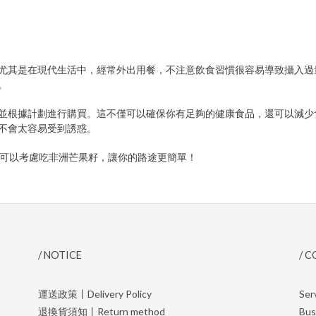
尤其是在現代生活中，經常外出用餐，不注意飲食習慣很容易導致攝入過
。
並根據計劃進行購買。這不僅可以確保你有足夠的健康食品，還可以減少
不會太容易受到誘惑。
也可以考慮吃非洲芒果籽，讓你的路途更簡單！
/ NOTICE
/ 
運送政策丨Delivery Policy
Ser
退換貨須知丨Return method
Bus