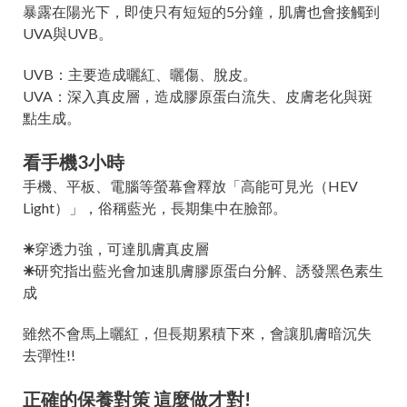
暴露在陽光下，即使只有短短的5分鐘，肌膚也會接觸到
UVA與UVB。
UVB：主要造成曬紅、曬傷、脫皮。
UVA：深入真皮層，造成膠原蛋白流失、皮膚老化與斑
點生成。
看手機3小時
手機、平板、電腦等螢幕會釋放「高能可見光（HEV
Light）」，俗稱藍光，長期集中在臉部。
✳︎
穿透力強，可達肌膚真皮層
✳︎
研究指出藍光會加速肌膚膠原蛋白分解、誘發黑色素生
成
雖然不會馬上曬紅，但長期累積下來，會讓肌膚暗沉失
去彈性!!
正確的保養對策 這麼做才對!