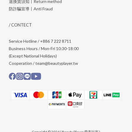
退換貨須知丨Return method
防詐騙宣導丨Anti Fraud
/ CONTECT
Service Hotline / +886 7 222 8711
Business Hours / Mon-Fri 10:30-18:00
(Except National Holidays)
Cooperation / team@beautyplayer.tw
Copyright © 2024 ( Beauty Player 愛美玩家 )