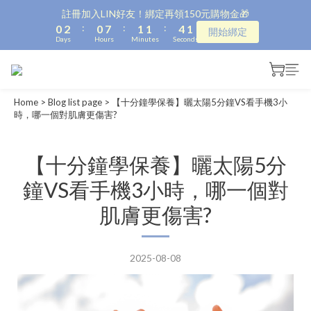
1
3
1
8
2
2
5
1
註冊加入LIN好友！綁定再領150元購物金🎁
:
:
:
0
2
0
7
1
1
4
0
開始綁定
Days
Hours
Minutes
Seconds
1
6
0
0
3
0
5
2
4
1
3
0
Home
>
Blog list page
>
【十分鐘學保養】曬太陽5分鐘VS看手機3小
2
時，哪一個對肌膚更傷害?
1
0
【十分鐘學保養】曬太陽5分
鐘VS看手機3小時，哪一個對
肌膚更傷害?
2025-08-08