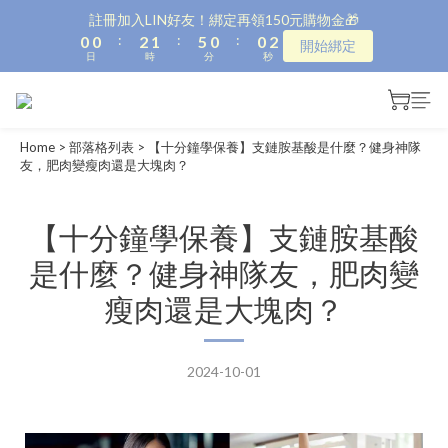
1
1
3
2
6
1
1
3
註冊加入LIN好友！綁定再領150元購物金🎁
:
:
:
0
0
2
1
5
0
0
2
開始綁定
日
時
分
秒
1
0
4
1
0
3
0
2
1
Home
>
部落格列表
>
【十分鐘學保養】支鏈胺基酸是什麼？健身神隊
0
友，肥肉變瘦肉還是大塊肉？
【十分鐘學保養】支鏈胺基酸
是什麼？健身神隊友，肥肉變
瘦肉還是大塊肉？
2024-10-01