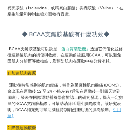
異亮胺酸（Isoleucine，或稱異白胺酸）與纈胺酸（Valine）：在
產生能量和抑制血糖方面較有貢獻。
◆ BCAA支鏈胺基酸有什麼功效◆
BCAA支鏈胺基酸可以說是
「蛋白質製造機」
透過它們優化並修
復運動後肌肉的損傷與收縮。在運動前後服用BCAA，可以避免
因肌肉分解而導致抽筋，及預防肌肉在運動中被分解消耗。
1. 加速肌肉復原
運動後時常感到的肌肉痠痛，稱作為延遲性肌肉酸痛 (DOMS)，
會出現在運動後 12 至 24 小時左右 (通常在運動後一到四天達到
頂峰)，發表在國際運動營養學會雜誌上的研究發現，攝入一定數
量的BCAA支鏈胺基酸，可幫助消除延遲性肌肉酸痛。該研究表
明，BCAA補充劑可幫助減輕特別劇烈運動後的肌肉酸痛。
引用
至1
2. 降低運動疲勞