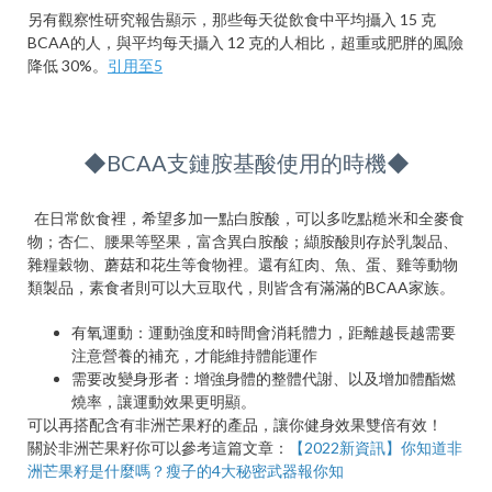
另有觀察性研究報告顯示，那些每天從飲食中平均攝入 15 克
BCAA的人，與平均每天攝入 12 克的人相比，超重或肥胖的風險
降低 30%。
引用至5
◆BCAA支鏈胺基酸使用的時機◆
在日常飲食裡，希望多加一點白胺酸，可以多吃點糙米和全麥食
物；杏仁、腰果等堅果，富含異白胺酸；纈胺酸則存於乳製品、
雜糧穀物、蘑菇和花生等食物裡。還有紅肉、魚、蛋、雞等動物
類製品，素食者則可以大豆取代，則皆含有滿滿的BCAA家族。
有氧運動：運動強度和時間會消耗體力，距離越長越需要
注意營養的補充，才能維持體能運作
需要改變身形者：增強身體的整體代謝、以及增加體酯燃
燒率，讓運動效果更明顯。
可以再搭配含有非洲芒果籽的產品，讓你健身效果雙倍有效！
關於非洲芒果籽你可以參考這篇文章：
【2022新資訊】你知道非
洲芒果籽是什麼嗎？瘦子的4大秘密武器報你知