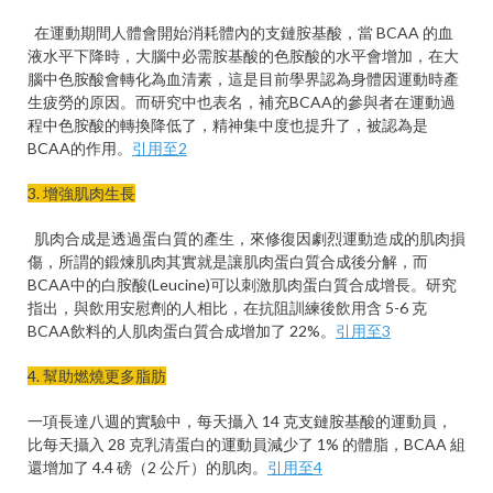
在運動期間人體會開始消耗體內的支鏈胺基酸，當 BCAA 的血
液水平下降時，大腦中必需胺基酸的色胺酸的水平會增加，在大
腦中色胺酸會轉化為血清素，這是目前學界認為身體因運動時產
生疲勞的原因。而研究中也表名，補充BCAA的參與者在運動過
程中色胺酸的轉換降低了，精神集中度也提升了，被認為是
BCAA的作用。
引用至2
3. 增強肌肉生長
肌肉合成是透過蛋白質的產生，來修復因劇烈運動造成的肌肉損
傷，所謂的鍛煉肌肉其實就是讓肌肉蛋白質合成後分解，而
BCAA中的白胺酸(Leucine)可以刺激肌肉蛋白質合成增長。研究
指出，與飲用安慰劑的人相比，在抗阻訓練後飲用含 5-6 克
BCAA飲料的人肌肉蛋白質合成增加了 22%。
引用至3
4. 幫助燃燒更多脂肪
一項長達八週的實驗中，每天攝入 14 克支鏈胺基酸的運動員，
比每天攝入 28 克乳清蛋白的運動員減少了 1% 的體脂，BCAA 組
還增加了 4.4 磅（2 公斤）的肌肉。
引用至4