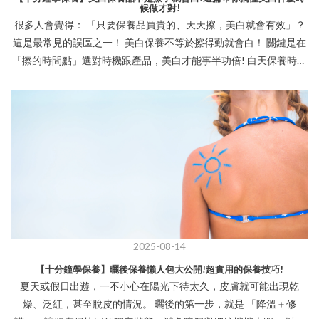
候做才對!
很多人會覺得： 「只要保養品買貴的、天天擦，美白就會有效」？
這是最常見的誤區之一！ 美白保養不等於擦得勤就會白！ 關鍵是在
「擦的時間點」選對時機跟產品，美白才能事半功倍! 白天保養時要
【防禦型美白】 白天面對紫外線和藍光傷害，目的是「預防黑色素
生成」 這時候適合使用： • 抗氧化成分（維他命C、傳明酸） • 搭配
防曬產品，減少曬黑與暗沉機率 * 小提醒：美白精華要在防曬前使
用喔！ 晚上 【修復型美白】的黃金期 晚上肌膚進入修復模式，美白
保養吸收力最強， 在晚上11點前使用，更能發揮最大的效果。 特別
適合使用： • 淡斑／加強型精華 • 美白面膜 • 含有代謝型酸類（如
杏仁酸）的產品 * 睡前擦上美白精華＋鎖水乳霜，隔天膚色會更透
亮！ 曬後先修護再美白 先保濕＋舒緩 才不會越弄越敏感 =>等肌膚
穩定後再進行美白修復，效果更好、不容易反黑！ 四季都要美白，
但春夏加強美白力道 春夏紫外線強，黑色素活性高，不美白會加速
2025-08-14
暗沉與老化 而秋冬則是淡化色素沉澱、打底的好時機
【十分鐘學保養】曬後保養懶人包大公開!超實用的保養技巧!
夏天或假日出遊，一不小心在陽光下待太久，皮膚就可能出現乾
燥、泛紅，甚至脫皮的情況。 曬後的第一步，就是 「降溫＋修