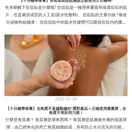
【十分鐘學保養】你知道痘痘貼應該怎麼使用才正確嗎?
皮 這時千萬別再去角質或強力清潔，只會雪上加霜！ 如果曬傷情況
先來瞭解下痘痘貼是什麼呢? 痘痘貼是一種用來覆蓋和保護痘痘的貼
嚴重，請及時就醫。 (2)乾癢刺痛： 紫外線會導致肌膚失去鎖水能
片，也是裁切成型的人工皮(親水性敷料)。 痘痘貼的主要功效 *吸收
力、變得乾燥。 重點在於降溫、保濕和鎮靜舒緩。 保養避免含酒精
分泌物和組織液： 痘痘痘貼中的親水性膠體可以吸收痘痘內的膿液
或果酸類產品。 (3)膚色不均、暗沉： 曬後肌膚為了自保會大量產生
和組織液，減少炎症，並使痘痘貼變白。 *隔離保護： 痘痘貼能阻
黑色素，肌膚變得暗沉、蠟黃、斑駁。 美白產品不是不能用，而是
隔外界的細菌、灰塵和化妝品殘留，防止二次感染。 *促進傷口癒
要選擇抗發炎＋抑制黑色素的成分才有用。 (4)爆痘、粉刺冒不停：
合： 痘痘貼營造的密閉環境，有助於皮膚細胞再生，加速傷口癒
曬後肌膚「發炎＋乾燥」導致皮脂分泌反而變多，痘痘粉刺自然找
合，減少疤痕形成。 *減少手部觸碰：避免用手擠壓痘痘，減少刺
上門。 避免使用添加SLS/SLES洗臉產品，過度二次傷害！ (5)肌膚粗
激和感染的機會。 *遮瑕作用： 痘痘貼顏色接近膚色，可以遮蓋痘
糙、卡粉： 曬後肌膚角質排列亂掉、水分流失，摸起來粗粗的，妝
痘，提升美觀。 如何正確使用痘痘貼 使用痘痘貼前，應先徹底清潔
也卡在細紋裡。 別急著上底妝，先補水再修復，找回滑嫩感。 曬後
臉部和痘痘部位，保持乾燥。 選擇合適大小的痘痘貼，並確保痘痘
保養越早做，肌膚受傷越少、恢復越快！
貼完全覆蓋痘痘及其周圍，輕輕按壓使其緊密貼合。 貼上後避免頻
繁觸摸或移動，待痘痘貼吸附足夠的組織液變白膨脹後，應及時更
換。 通常建議每片痘痘貼不要使用超過12小時，並在8-12小時後更
2025-07-30
換，以確保持續的治療效果。 長痘痘一定要用痘痘貼嗎? 長痘痘不一
【十分鐘學保養】去角質不是越勤越好!選對產品＋正確使用最重要，去
定需要使用痘痘貼，但痘痘貼在特定情況下可以有效幫助痘痘的癒
角質不等於用力搓！
合和保護。 痘痘貼適合的痘痘類型：(1)膿包型痘痘： 也就是長出白
什麼是角質層？ 角質層是壞東西嗎？ 角質層是肌膚最外層的保護屏
色膿頭的痘痘，痘痘貼可以吸附膿液和組織液，幫助傷口加速癒
障，由已經角化的死亡角質細胞組成，具有防止水分流失的功能，