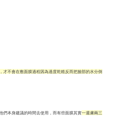
，才不會在敷面膜過程因為過度乾糙反而把臉部的水分倒
。
他們本身建議的時間去使用，而有些面膜其實
一週膚兩三