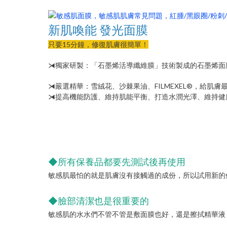
新肌喚能 發光面膜
只要15分鐘，修復肌膚很簡單！
⧕獨家研製：「石墨烯活導纖維膜」技術製成的石墨烯面
⧕嚴選精華：雪絨花、沙棘果油、FILMEXEL®，給肌
⧕提高機能防護、維持肌能平衡、打造水潤光澤、維持健
◆所有保養品都要先測試後再使用
敏感肌最怕的就是肌膚沒有接觸過的成份，所以試用新的
◆臉部清潔也是很重要的
敏感肌的水水們不管不管是敷面膜也好，還是擦拭精華液