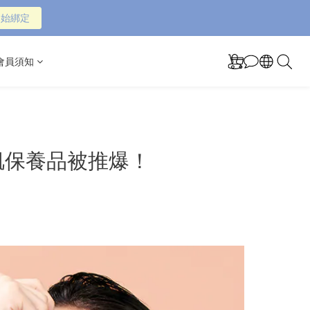
開始綁定
 /會員須知
肌保養品被推爆！