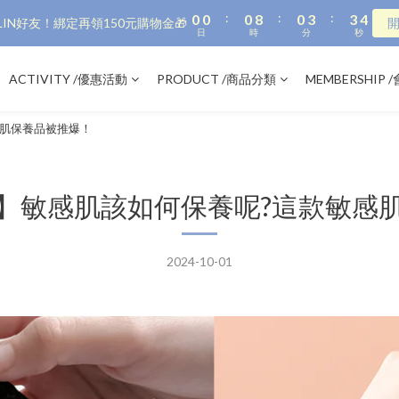
:
:
:
0
0
0
8
0
3
3
3
IN好友！綁定再領150元購物金🎁
日
時
分
秒
7
2
2
2
6
1
1
1
5
0
0
0
ACTIVITY /優惠活動
PRODUCT /商品分類
MEMBERSHIP
4
3
感肌保養品被推爆！
2
1
0
】敏感肌該如何保養呢?這款敏感
2024-10-01