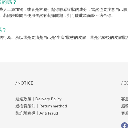
常的嗎？
些人工添加物，或者是容易引起你敏感症狀的成分，當然也要注意自己肌
。若隔段時間再使用依然有刺痛問題，則可能此款面膜不適合你。
嗎？
的行為。所以還是要清楚自己是"生病"狀態的皮膚，還是治療後的皮膚狀
/ NOTICE
/ 
運送政策丨Delivery Policy
客服電
退換貨須知丨Return method
服務
防詐騙宣導丨Anti Fraud
客服信