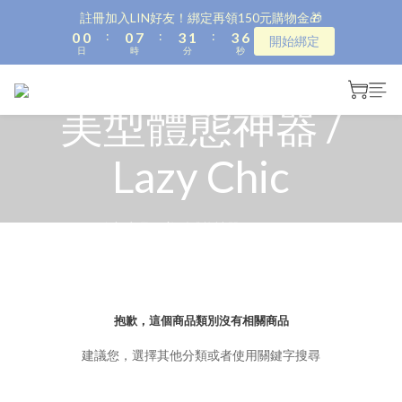
1
1
1
8
4
2
4
7
註冊加入LIN好友！綁定再領150元購物金🎁
:
:
:
0
0
0
7
3
1
3
6
開始綁定
日
時
分
秒
6
2
0
2
5
5
1
1
4
4
0
0
3
美型體態神器 /
3
2
2
1
1
0
Lazy Chic
0
全部商品
>
美型體態神器 / Lazy Chic
抱歉，這個商品類別沒有相關商品
建議您，選擇其他分類或者使用關鍵字搜尋